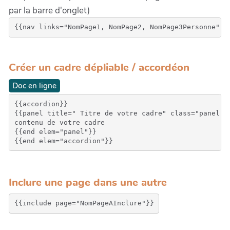
par la barre d'onglet)
{{nav links="NomPage1, NomPage2, NomPage3Personne" t
Créer un cadre dépliable / accordéon
Doc en ligne
{{accordion}}

{{panel title=" Titre de votre cadre" class="panel-wa
contenu de votre cadre

{{end elem="panel"}}

Inclure une page dans une autre