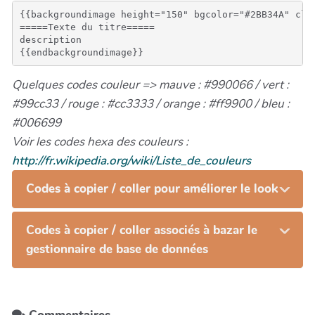
{{backgroundimage height="150" bgcolor="#2BB34A" clas
=====Texte du titre=====

description

Quelques codes couleur => mauve : #990066 / vert :
#99cc33 / rouge : #cc3333 / orange : #ff9900 / bleu :
#006699
Voir les codes hexa des couleurs :
http://fr.wikipedia.org/wiki/Liste_de_couleurs
Codes à copier / coller pour améliorer le look
Codes à copier / coller associés à bazar le
gestionnaire de base de données