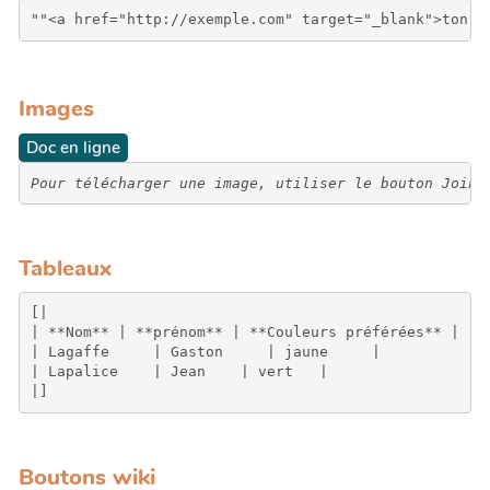
Images
Doc en ligne
Pour télécharger une image, utiliser le bouton Joind
Tableaux
[|

| **Nom** | **prénom** | **Couleurs préférées** |

| Lagaffe     | Gaston     | jaune     |

| Lapalice    | Jean    | vert   |

Boutons wiki