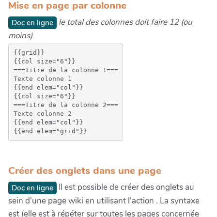
Mise en page par colonne
le total des colonnes doit faire 12 (ou
Doc en ligne
moins)
{{grid}}

{{col size="6"}}

===Titre de la colonne 1===

Texte colonne 1

{{end elem="col"}}

{{col size="6"}}

===Titre de la colonne 2===

Texte colonne 2

{{end elem="col"}}

Créer des onglets dans une page
Il est possible de créer des onglets au
Doc en ligne
sein d'une page wiki en utilisant l'action . La syntaxe
est (elle est à répéter sur toutes les pages concernée