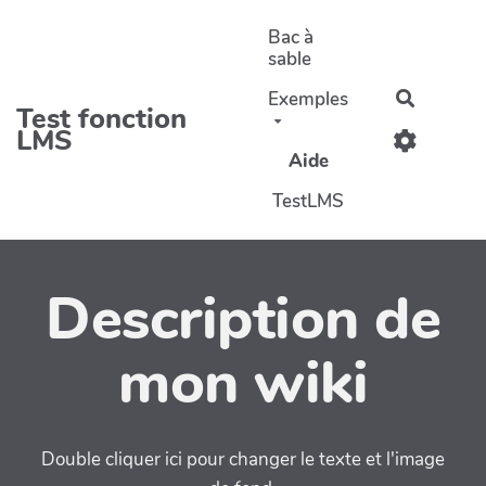
Aller au contenu principal
Bac à
sable
Exemples
Recherc
Test fonction
LMS
Aide
TestLMS
Description de
mon wiki
Double cliquer ici pour changer le texte et l'image