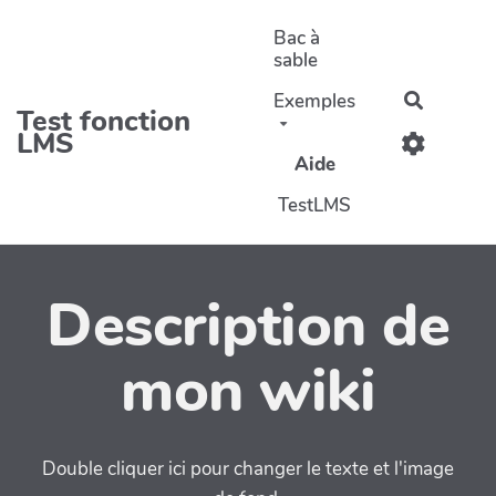
Aller au contenu principal
Bac à
sable
Exemples
Recherc
Test fonction
LMS
Aide
TestLMS
Description de
mon wiki
Double cliquer ici pour changer le texte et l'image